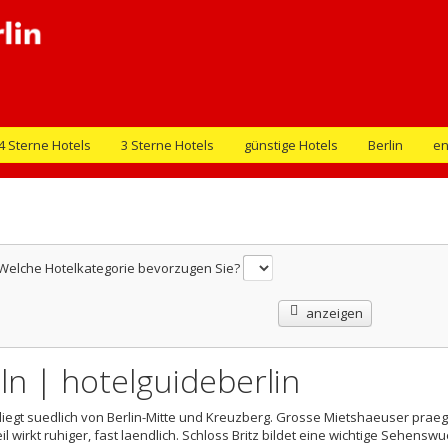
4 Sterne Hotels
3 Sterne Hotels
günstige Hotels
Berlin
en
Welche Hotelkategorie bevorzugen Sie?
anzeigen
ln | hotelguideberlin
n liegt suedlich von Berlin-Mitte und Kreuzberg. Grosse Mietshaeuser prae
 wirkt ruhiger, fast laendlich. Schloss Britz bildet eine wichtige Sehenswu