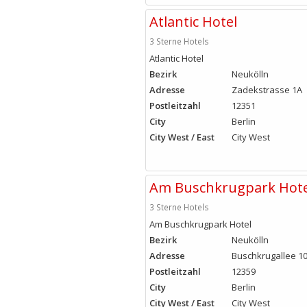
Atlantic Hotel
3 Sterne Hotels
Atlantic Hotel
Bezirk
Neukölln
Adresse
Zadekstrasse 1A
Postleitzahl
12351
City
Berlin
City West / East
City West
Am Buschkrugpark Hote
3 Sterne Hotels
Am Buschkrugpark Hotel
Bezirk
Neukölln
Adresse
Buschkrugallee 1
Postleitzahl
12359
City
Berlin
City West / East
City West