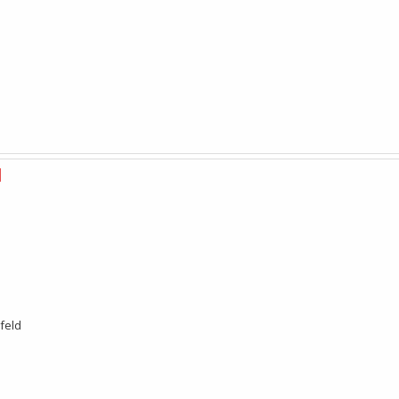
l
feld