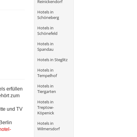
Reinickendorf
Hotels in
Schöneberg
Hotels in
Schönefeld
Hotels in
Spandau
Hotels in Steglitz
Hotels in
Tempelhof
Hotels in
ls erfüllen
Tiergarten
ehört zum
Hotels in
Treptow-
ette und TV
Köpenick
Berlin
Hotels in
Wilmersdorf
hotel-