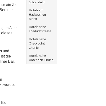
Schönefeld
ur ein Ziel
Berliner
Hotels am
Hackeschen
Markt
Hotels nahe
ng im Jahr
Friedrichstrasse
t dieses
Hotels nahe
Checkpoint
Charlie
ts und
Hotels nahe
ist die
Unter den Linden
iner Bär,
en
zt wurde.
. Es