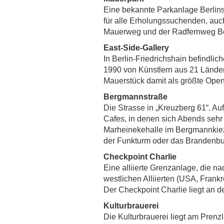
Eine bekannte Parkanlage Berlins,
für alle Erholungssuchenden, auc
Mauerweg und der Radfernweg B
East-Side-Gallery
In Berlin-Friedrichshain befindli
1990 von Künstlern aus 21 Ländern
Mauerstück damit als größte Open-
Bergmannstraße
Die Strasse in „Kreuzberg 61“. Au
Cafes, in denen sich Abends sehr 
Marheinekehalle im Bergmannkiez, e
der Funkturm oder das Brandenbur
Checkpoint Charlie
Eine alliierte Grenzanlage, die 
westlichen Alliierten (USA, Frank
Der Checkpoint Charlie liegt an 
Kulturbrauerei
Die Kulturbrauerei liegt am Prenz