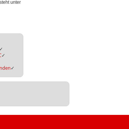
teht unter
✓
C
✓
inden
✓