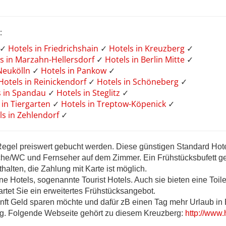
:
✓
Hotels in Friedrichshain
✓
Hotels in Kreuzberg
✓
s in Marzahn-Hellersdorf
✓
Hotels in Berlin Mitte
✓
 Neukölln
✓
Hotels in Pankow
✓
Hotels in Reinickendorf
✓
Hotels in Schöneberg
✓
s in Spandau
✓
Hotels in Steglitz
✓
 in Tiergarten
✓
Hotels in Treptow-Köpenick
✓
ls in Zehlendorf
✓
Regel preiswert gebucht werden. Diese günstigen Standard Hote
sche/WC und Fernseher auf dem Zimmer. Ein Frühstücksbufett g
halten, die Zahlung mit Karte ist möglich.
rne Hotels, sogenannte Tourist Hotels. Auch sie bieten eine Toil
tet Sie ein erweitertes Frühstücksangebot.
nft Geld sparen möchte und dafür zB einen Tag mehr Urlaub in 
tig. Folgende Webseite gehört zu diesem Kreuzberg:
http://www.