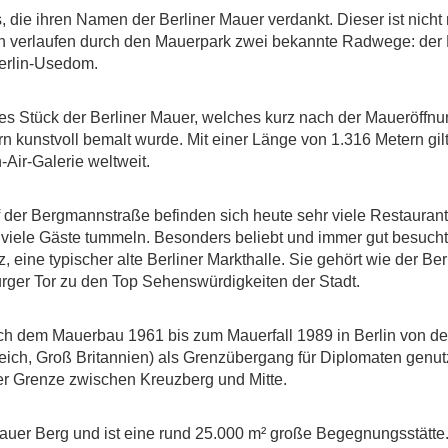
 die ihren Namen der Berliner Mauer verdankt. Dieser ist nicht n
h verlaufen durch den Mauerpark zwei bekannte Radwege: der 
erlin-Usedom.
ches Stück der Berliner Mauer, welches kurz nach der Maueröffnu
 kunstvoll bemalt wurde. Mit einer Länge von 1.316 Metern gil
Air-Galerie weltweit.
f der Bergmannstraße befinden sich heute sehr viele Restauran
viele Gäste tummeln. Besonders beliebt und immer gut besucht 
ine typischer alte Berliner Markthalle. Sie gehört wie der Berl
ger Tor zu den Top Sehenswürdigkeiten der Stadt.
nach dem Mauerbau 1961 bis zum Mauerfall 1989 in Berlin von d
reich, Groß Britannien) als Grenzübergang für Diplomaten genut
der Grenze zwischen Kreuzberg und Mitte.
lauer Berg und ist eine rund 25.000 m² große Begegnungsstätte