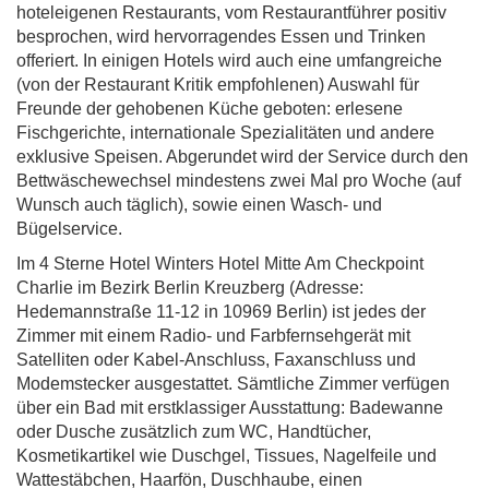
hoteleigenen Restaurants, vom Restaurantführer positiv
besprochen, wird hervorragendes Essen und Trinken
offeriert. In einigen Hotels wird auch eine umfangreiche
(von der Restaurant Kritik empfohlenen) Auswahl für
Freunde der gehobenen Küche geboten: erlesene
Fischgerichte, internationale Spezialitäten und andere
exklusive Speisen. Abgerundet wird der Service durch den
Bettwäschewechsel mindestens zwei Mal pro Woche (auf
Wunsch auch täglich), sowie einen Wasch- und
Bügelservice.
Im 4 Sterne Hotel Winters Hotel Mitte Am Checkpoint
Charlie im Bezirk Berlin Kreuzberg (Adresse:
Hedemannstraße 11-12 in 10969 Berlin) ist jedes der
Zimmer mit einem Radio- und Farbfernsehgerät mit
Satelliten oder Kabel-Anschluss, Faxanschluss und
Modemstecker ausgestattet. Sämtliche Zimmer verfügen
über ein Bad mit erstklassiger Ausstattung: Badewanne
oder Dusche zusätzlich zum WC, Handtücher,
Kosmetikartikel wie Duschgel, Tissues, Nagelfeile und
Wattestäbchen, Haarfön, Duschhaube, einen