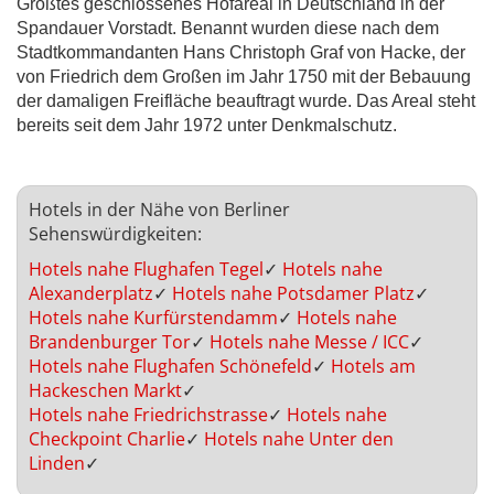
Größtes geschlossenes Hofareal in Deutschland in der
Spandauer Vorstadt. Benannt wurden diese nach dem
Stadtkommandanten Hans Christoph Graf von Hacke, der
von Friedrich dem Großen im Jahr 1750 mit der Bebauung
der damaligen Freifläche beauftragt wurde. Das Areal steht
bereits seit dem Jahr 1972 unter Denkmalschutz.
Hotels in der Nähe von Berliner
Sehenswürdigkeiten:
Hotels nahe Flughafen Tegel
✓
Hotels nahe
Alexanderplatz
✓
Hotels nahe Potsdamer Platz
✓
Hotels nahe Kurfürstendamm
✓
Hotels nahe
Brandenburger Tor
✓
Hotels nahe Messe / ICC
✓
Hotels nahe Flughafen Schönefeld
✓
Hotels am
Hackeschen Markt
✓
Hotels nahe Friedrichstrasse
✓
Hotels nahe
Checkpoint Charlie
✓
Hotels nahe Unter den
Linden
✓