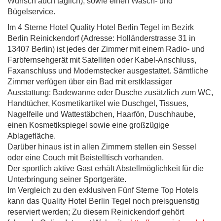
Wunsch auch täglich), sowie einen Wasch- und
Bügelservice.
Im 4 Sterne Hotel Quality Hotel Berlin Tegel im Bezirk
Berlin Reinickendorf (Adresse: Holländerstrasse 31 in
13407 Berlin) ist jedes der Zimmer mit einem Radio- und
Farbfernsehgerät mit Satelliten oder Kabel-Anschluss,
Faxanschluss und Modemstecker ausgestattet. Sämtliche
Zimmer verfügen über ein Bad mit erstklassiger
Ausstattung: Badewanne oder Dusche zusätzlich zum WC,
Handtücher, Kosmetikartikel wie Duschgel, Tissues,
Nagelfeile und Wattestäbchen, Haarfön, Duschhaube,
einen Kosmetikspiegel sowie eine großzügige
Ablagefläche.
Darüber hinaus ist in allen Zimmern stellen ein Sessel
oder eine Couch mit Beistelltisch vorhanden.
Der sportlich aktive Gast erhält Abstellmöglichkeit für die
Unterbringung seiner Sportgeräte.
Im Vergleich zu den exklusiven Fünf Sterne Top Hotels
kann das Quality Hotel Berlin Tegel noch preisguenstig
reserviert werden; Zu diesem Reinickendorf gehört