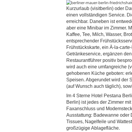
Kurzurlaub (visitberlin) oder D
einen vollständigen Service. D
erreichbar. Daneben ist entwed
aber eine Minibar im Zimmer. 
Kaffee, Tee, Milch, Wasser, Bro
entsprechender Frühstücksservi
Frühstückskarte, ein À-la-cart
Getränkeservice, ergänzen den 
Restaurantführer positiv bespro
wird auch eine umfangreiche (v
gehobenen Küche geboten: erles
Speisen. Abgerundet wird der
(auf Wunsch auch täglich), sow
Im 4 Sterne Hotel Pestana Berli
Berlin) ist jedes der Zimmer mi
Faxanschluss und Modemstecker
Ausstattung: Badewanne oder D
Tissues, Nagelfeile und Watte
großzügige Ablagefläche.