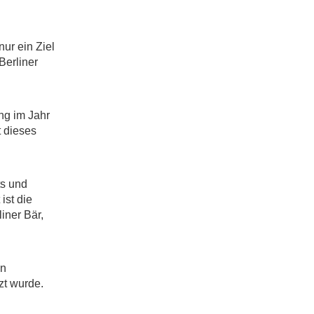
ur ein Ziel
Berliner
ng im Jahr
t dieses
ts und
ist die
iner Bär,
en
zt wurde.