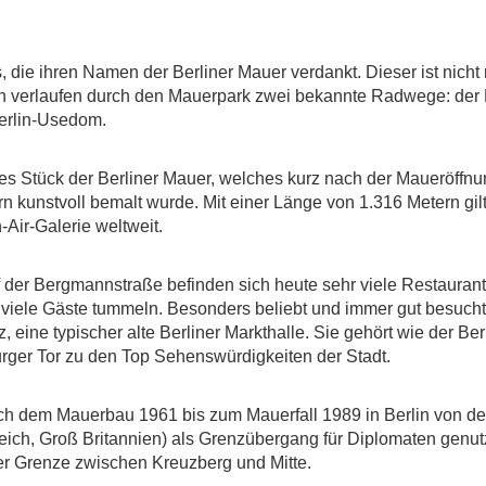
 die ihren Namen der Berliner Mauer verdankt. Dieser ist nicht n
h verlaufen durch den Mauerpark zwei bekannte Radwege: der 
erlin-Usedom.
ches Stück der Berliner Mauer, welches kurz nach der Maueröffnu
 kunstvoll bemalt wurde. Mit einer Länge von 1.316 Metern gil
Air-Galerie weltweit.
f der Bergmannstraße befinden sich heute sehr viele Restauran
viele Gäste tummeln. Besonders beliebt und immer gut besucht 
ine typischer alte Berliner Markthalle. Sie gehört wie der Berl
ger Tor zu den Top Sehenswürdigkeiten der Stadt.
nach dem Mauerbau 1961 bis zum Mauerfall 1989 in Berlin von d
reich, Groß Britannien) als Grenzübergang für Diplomaten genut
der Grenze zwischen Kreuzberg und Mitte.