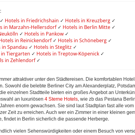
:
✓
Hotels in Friedrichshain
✓
Hotels in Kreuzberg
✓
s in Marzahn-Hellersdorf
✓
Hotels in Berlin Mitte
✓
 Neukölln
✓
Hotels in Pankow
✓
Hotels in Reinickendorf
✓
Hotels in Schöneberg
✓
s in Spandau
✓
Hotels in Steglitz
✓
 in Tiergarten
✓
Hotels in Treptow-Köpenick
✓
ls in Zehlendorf
✓
immer attraktiver unter den Städtereisen. Die komfortablen Hotel
en. Sowohl die belebte Berliner City am Alexanderplatz, Potsda
ie einzelnen Stadtteile bieten ein großes Angebot an Unterkün
swahl an luxuriösen
4 Sterne Hotels
, wie zb das Pestana Berlin
en Jahren enorm gewachsen. Sie sind laut Stadtplan fast alle vo
zer Zeit zu erreichen. Auch wer ein Zimmer in einer kleinen gem
 findet in Berlin sicherlich die passende Herberge.
ndlich vielen Sehenswürdigkeiten oder einem Besuch von ver