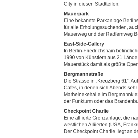
City in diesen Stadtteilen:
Mauerpark
Eine bekannte Parkanlage Berlins,
für alle Erholungssuchenden, auc
Mauerweg und der Radfernweg B
East-Side-Gallery
In Berlin-Friedrichshain befindli
1990 von Künstlern aus 21 Ländern
Mauerstück damit als größte Open-
Bergmannstraße
Die Strasse in „Kreuzberg 61“. Au
Cafes, in denen sich Abends sehr 
Marheinekehalle im Bergmannkiez, e
der Funkturm oder das Brandenbur
Checkpoint Charlie
Eine alliierte Grenzanlage, die 
westlichen Alliierten (USA, Frank
Der Checkpoint Charlie liegt an 