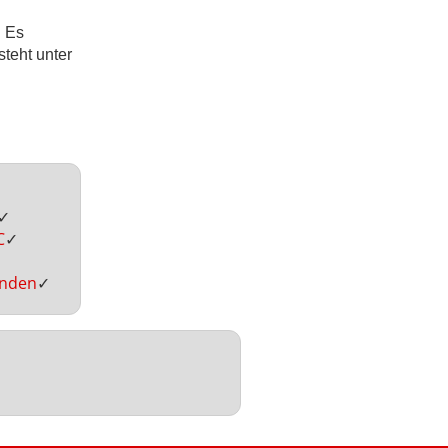
. Es
teht unter
✓
C
✓
inden
✓