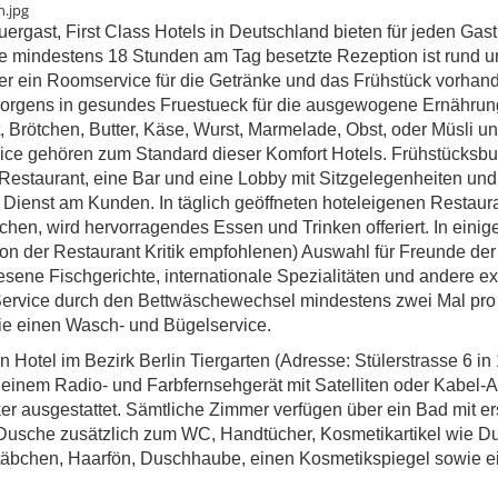
auergast, First Class Hotels in Deutschland bieten für jeden Gas
ie mindestens 18 Stunden am Tag besetzte Rezeption ist rund u
er ein Roomservice für die Getränke und das Frühstück vorhan
Morgens in gesundes Fruestueck für die ausgewogene Ernährun
t, Brötchen, Butter, Käse, Wurst, Marmelade, Obst, oder Müsli un
ce gehören zum Standard dieser Komfort Hotels. Frühstücksbuf
e-Restaurant, eine Bar und eine Lobby mit Sitzgelegenheiten und
Dienst am Kunden. In täglich geöffneten hoteleigenen Restaur
chen, wird hervorragendes Essen und Trinken offeriert. In einig
on der Restaurant Kritik empfohlenen) Auswahl für Freunde der
ene Fischgerichte, internationale Spezialitäten und andere ex
 Service durch den Bettwäschewechsel mindestens zwei Mal pr
ie einen Wasch- und Bügelservice.
n Hotel im Bezirk Berlin Tiergarten (Adresse: Stülerstrasse 6 i
t einem Radio- und Farbfernsehgerät mit Satelliten oder Kabel-
 ausgestattet. Sämtliche Zimmer verfügen über ein Bad mit ers
usche zusätzlich zum WC, Handtücher, Kosmetikartikel wie D
stäbchen, Haarfön, Duschhaube, einen Kosmetikspiegel sowie e