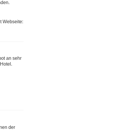
nden.
et Webseite:
bot an sehr
Hotel.
onen der