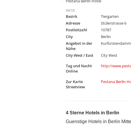
Pestana Berlin Hotel
INFOS
Bezirk
Tiergarten
Adresse
Stülerstrasse 6
Postleitzahl
10787
City
Berlin
Angebot in der
Kurfürstendamm
Nähe
City West / East
City West
Tag und Nacht
http://www.pest
Online
Zur Karte
Pestana Berlin H
Streetview
4 Sterne Hotels in Berlin
Guenstige Hotels in Berlin Mit