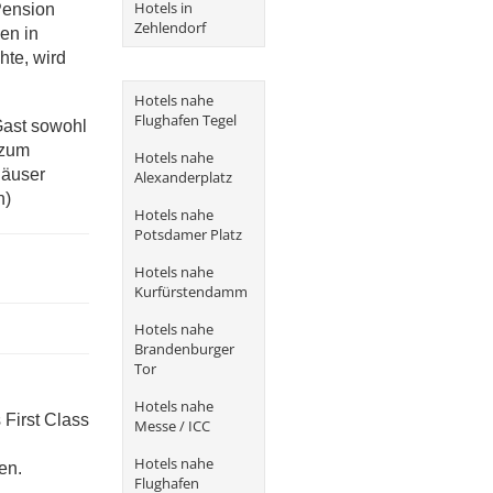
Hotels in
Pension
Zehlendorf
en in
hte, wird
Hotels nahe
Flughafen Tegel
Gast sowohl
 zum
Hotels nahe
häuser
Alexanderplatz
n)
Hotels nahe
Potsdamer Platz
Hotels nahe
Kurfürstendamm
Hotels nahe
Brandenburger
Tor
Hotels nahe
 First Class
Messe / ICC
Hotels nahe
en.
Flughafen