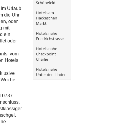
Schönefeld
t im Urlaub
Hotels am
m die Uhr
Hackeschen
den, oder
Markt
g mit
Hotels nahe
d ein
Friedrichstrasse
fet oder
Hotels nahe
Checkpoint
ants, vom
Charlie
en Hotels
Hotels nahe
klusive
Unter den Linden
o Woche
n 10787
Anschluss,
tklassiger
uschgel,
ine