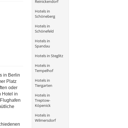
Reinickendorf
Hotels in
Schöneberg
Hotels in
Schönefeld
Hotels in
Spandau
Hotels in Steglitz
Hotels in
Tempelhof
s in Berlin
Hotels in
mer Platz
Tiergarten
ften oder
 Hotel in
Hotels in
Treptow-
m Flughafen
Köpenick
ütliche
Hotels in
Wilmersdorf
schiedenen