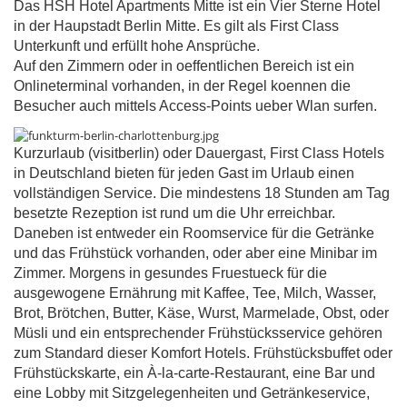
Das HSH Hotel Apartments Mitte ist ein Vier Sterne Hotel
in der Haupstadt Berlin Mitte. Es gilt als First Class
Unterkunft und erfüllt hohe Ansprüche.
Auf den Zimmern oder in oeffentlichen Bereich ist ein
Onlineterminal vorhanden, in der Regel koennen die
Besucher auch mittels Access-Points ueber Wlan surfen.
Kurzurlaub (visitberlin) oder Dauergast, First Class Hotels
in Deutschland bieten für jeden Gast im Urlaub einen
vollständigen Service. Die mindestens 18 Stunden am Tag
besetzte Rezeption ist rund um die Uhr erreichbar.
Daneben ist entweder ein Roomservice für die Getränke
und das Frühstück vorhanden, oder aber eine Minibar im
Zimmer. Morgens in gesundes Fruestueck für die
ausgewogene Ernährung mit Kaffee, Tee, Milch, Wasser,
Brot, Brötchen, Butter, Käse, Wurst, Marmelade, Obst, oder
Müsli und ein entsprechender Frühstücksservice gehören
zum Standard dieser Komfort Hotels. Frühstücksbuffet oder
Frühstückskarte, ein À-la-carte-Restaurant, eine Bar und
eine Lobby mit Sitzgelegenheiten und Getränkeservice,