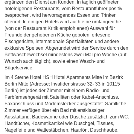
ergänzen den Dienst am Kunden. In täglich geöffneten
hoteleigenen Restaurants, vom Restaurantführer positiv
besprochen, wird hervorragendes Essen und Trinken
offeriert. In einigen Hotels wird auch eine umfangreiche
(von der Restaurant Kritik empfohlenen) Auswahl für
Freunde der gehobenen Küche geboten: erlesene
Fischgerichte, internationale Spezialitäten und andere
exklusive Speisen. Abgerundet wird der Service durch den
Bettwäschewechsel mindestens zwei Mal pro Woche (auf
Wunsch auch täglich), sowie einen Wasch- und
Bügelservice.
Im 4 Sterne Hotel HSH Hotel Apartments Mitte im Bezirk
Berlin Mitte (Adresse: Invalidenstrasse 32- 33 in 10115
Berlin) ist jedes der Zimmer mit einem Radio- und
Farbfernsehgerät mit Satelliten oder Kabel-Anschluss,
Faxanschluss und Modemstecker ausgestattet. Sämtliche
Zimmer verfügen über ein Bad mit erstklassiger
Ausstattung: Badewanne oder Dusche zusätzlich zum WC,
Handtücher, Kosmetikartikel wie Duschgel, Tissues,
Nagelfeile und Wattestäbchen, Haarfön, Duschhaube,