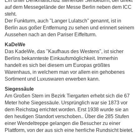
Ein unter Denkmalschutz stehender Sendeturm, der direkt
auf dem Messegelände der Messe Berlin neben dem ICC
steht.
Der Funkturm, auch "Langer Lulatsch" genannt, ist in
Berlin aus goßer Entfernung zu sehen und erinnert seinem
Aussehen nach an den Pariser Eiffelturm.
KaDeWe
Das KadeWe, das "Kaufhaus des Westens", ist sicher
Berlins bekannteste Einkaufsmöglichkeit. Immerhin
handelt es sich bei diesem um Europas größtes
Warenhaus, in welchem man vor allem ein gehobenes
Sortiment und Luxuswaren erwerben kann.
Siegessäule
Am Großen Stern im Bezirk Tiergarten erhebt sich die 67
Meter hohe Siegessäule. Ursprünglich war sie 1873 vor
dem Reichstag errichtet worden. Erst 1938 wurde sie an
den heutigen Standort verschoben.. Über die 285 Stufen
einer Wendeltreppe gelangen die Besucher zu einer
Plattform, von der aus sich eine herrliche Rundsicht bietet.