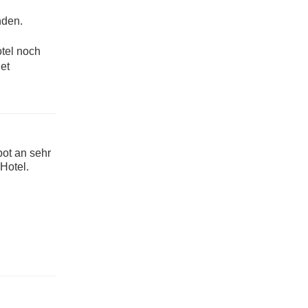
nden.
otel noch
et
bot an sehr
Hotel.