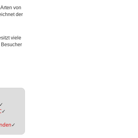
 Arten von
eichnet der
itzt viele
e Besucher
✓
C
✓
inden
✓