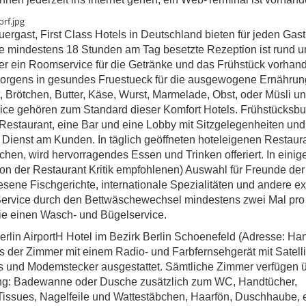
auergast, First Class Hotels in Deutschland bieten für jeden Gas
ie mindestens 18 Stunden am Tag besetzte Rezeption ist rund u
er ein Roomservice für die Getränke und das Frühstück vorhan
Morgens in gesundes Fruestueck für die ausgewogene Ernährun
t, Brötchen, Butter, Käse, Wurst, Marmelade, Obst, oder Müsli un
ce gehören zum Standard dieser Komfort Hotels. Frühstücksbuf
e-Restaurant, eine Bar und eine Lobby mit Sitzgelegenheiten und
Dienst am Kunden. In täglich geöffneten hoteleigenen Restaur
chen, wird hervorragendes Essen und Trinken offeriert. In einig
on der Restaurant Kritik empfohlenen) Auswahl für Freunde der
ene Fischgerichte, internationale Spezialitäten und andere ex
 Service durch den Bettwäschewechsel mindestens zwei Mal pr
ie einen Wasch- und Bügelservice.
Berlin AirportH Hotel im Bezirk Berlin Schoenefeld (Adresse: H
des der Zimmer mit einem Radio- und Farbfernsehgerät mit Satell
 und Modemstecker ausgestattet. Sämtliche Zimmer verfügen ü
tung: Badewanne oder Dusche zusätzlich zum WC, Handtücher,
Tissues, Nagelfeile und Wattestäbchen, Haarfön, Duschhaube, 