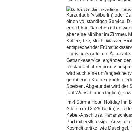
Kurzurlaub (visitberlin) oder D
einen vollständigen Service. D
erreichbar. Daneben ist entwed
aber eine Minibar im Zimmer. 
Kaffee, Tee, Milch, Wasser, Bro
entsprechender Frühstücksservi
Frühstückskarte, ein À-la-cart
Getränkeservice, ergänzen den 
Restaurantführer positiv bespro
wird auch eine umfangreiche (v
gehobenen Küche geboten: erles
Speisen. Abgerundet wird der
(auf Wunsch auch täglich), sow
Im 4 Sterne Hotel Holiday Inn 
Allee 5 in 12529 Berlin) ist je
Kabel-Anschluss, Faxanschluss
Bad mit erstklassiger Ausstat
Kosmetikartikel wie Duschgel, 