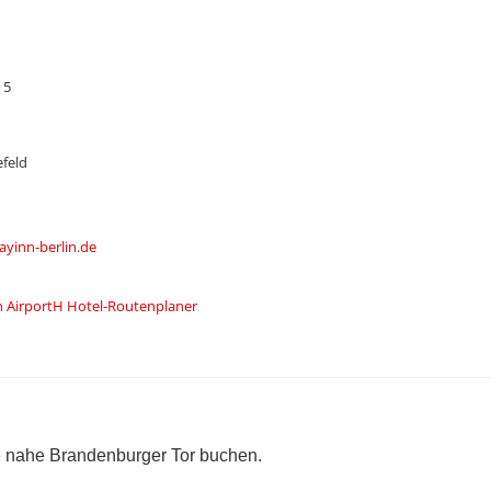
 5
feld
ayinn-berlin.de
in AirportH Hotel-Routenplaner
te nahe Brandenburger Tor buchen.