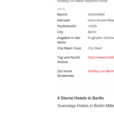
Holiday Inn Berlin AirportH Hotel
INFOS
Bezirk
Schönefeld
Adresse
Hans-Grade-Allee
Postleitzahl
12529
City
Berlin
Angebot in der
Flughafen Schöne
Nähe
City West / East
City West
Tag und Nacht
http://www.holid
Online
Zur Karte
Holiday Inn Berl
Streetview
4 Sterne Hotels in Berlin
Guenstige Hotels in Berlin Mit