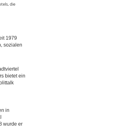
tels, die
eit 1979
, sozialen
tviertel
s bietet ein
littalk
en in
l
8 wurde er