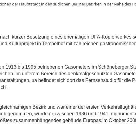
ionen der Hauptstadt in den südlichen Berliner Bezirken in der Nähe des Ho
in nach kurzer Besetzung eines ehemaligen UFA-Kopierwerkes s
- und Kulturprojekt in Tempelhof mit zahlreichen gastronomischen
n 1913 bis 1995 betriebenen Gasometers im Schöneberger Stad
rzeichen. Im unterem Bereich des denkmalgeschützten Gasometer
ranstaltungen, ua befindet sich dort das Fernsehstudio für die Po
ch“.
gleichnamigen Bezirk und war einer der ersten Verkehrsflughäf
etrieb genommen, wurde er zwischen 1936 und 1941 monumenta
 größtes zusammenhängendes gebäude Europas.Im Oktober 200