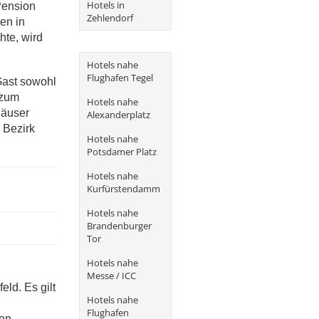
Hotels in
Pension
Zehlendorf
en in
hte, wird
Hotels nahe
Flughafen Tegel
Gast sowohl
 zum
Hotels nahe
häuser
Alexanderplatz
 Bezirk
Hotels nahe
Potsdamer Platz
Hotels nahe
Kurfürstendamm
Hotels nahe
Brandenburger
Tor
Hotels nahe
Messe / ICC
eld. Es gilt
Hotels nahe
Flughafen
en.