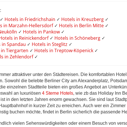
:
✓
Hotels in Friedrichshain
✓
Hotels in Kreuzberg
✓
s in Marzahn-Hellersdorf
✓
Hotels in Berlin Mitte
✓
 Neukölln
✓
Hotels in Pankow
✓
Hotels in Reinickendorf
✓
Hotels in Schöneberg
✓
s in Spandau
✓
Hotels in Steglitz
✓
 in Tiergarten
✓
Hotels in Treptow-Köpenick
✓
ls in Zehlendorf
✓
immer attraktiver unter den Städtereisen. Die komfortablen Hotel
en. Sowohl die belebte Berliner City am Alexanderplatz, Potsda
ie einzelnen Stadtteile bieten ein großes Angebot an Unterkün
swahl an luxuriösen
4 Sterne Hotels
, wie zb das Holiday Inn Be
, ist in den letzten Jahren enorm gewachsen. Sie sind laut Stadtp
Hauptbahnhof in kurzer Zeit zu erreichen. Auch wer ein Zimmer 
stig buchen möchte, findet in Berlin sicherlich die passende H
ndlich vielen Sehenswürdigkeiten oder einem Besuch von ver