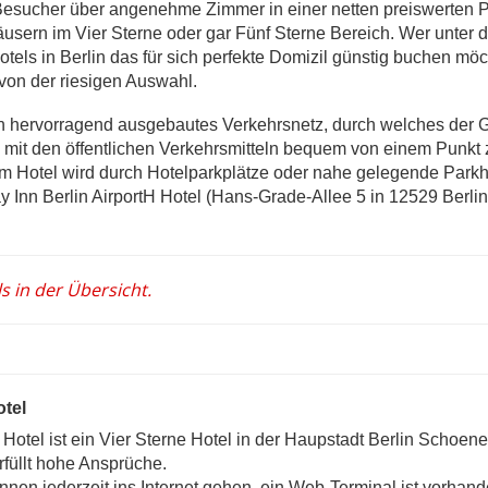
 Besucher über angenehme Zimmer in einer netten preiswerten 
äusern im Vier Sterne oder gar Fünf Sterne Bereich. Wer unter d
els in Berlin das für sich perfekte Domizil günstig buchen möc
 von der riesigen Auswahl.
in hervorragend ausgebautes Verkehrsnetz, durch welches der 
mit den öffentlichen Verkehrsmitteln bequem von einem Punkt
m Hotel wird durch Hotelparkplätze oder nahe gelegende Park
ay Inn Berlin AirportH Hotel (Hans-Grade-Allee 5 in 12529 Berlin
s in der Übersicht.
otel
Hotel ist ein Vier Sterne Hotel in der Haupstadt Berlin Schoenef
rfüllt hohe Ansprüche.
en jederzeit ins Internet gehen, ein Web-Terminal ist vorhand