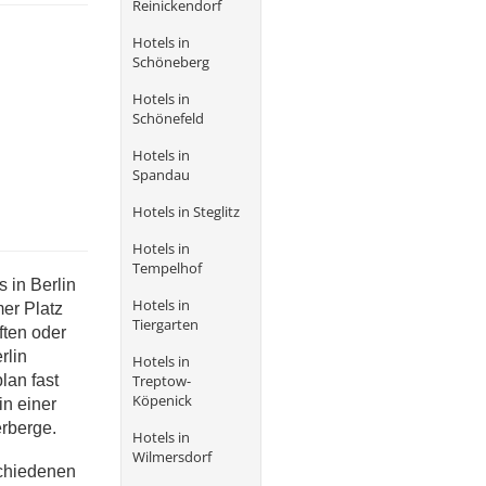
Reinickendorf
Hotels in
Schöneberg
Hotels in
Schönefeld
Hotels in
Spandau
Hotels in Steglitz
Hotels in
Tempelhof
s in Berlin
Hotels in
mer Platz
Tiergarten
ften oder
rlin
Hotels in
Treptow-
lan fast
Köpenick
in einer
erberge.
Hotels in
Wilmersdorf
schiedenen