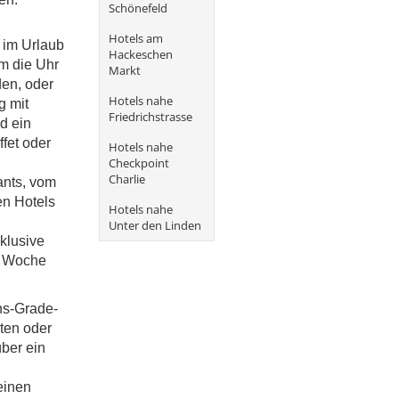
Schönefeld
Hotels am
t im Urlaub
Hackeschen
m die Uhr
Markt
den, oder
Hotels nahe
g mit
Friedrichstrasse
d ein
fet oder
Hotels nahe
Checkpoint
Charlie
ants, vom
en Hotels
Hotels nahe
Unter den Linden
klusive
o Woche
ans-Grade-
iten oder
ber ein
einen