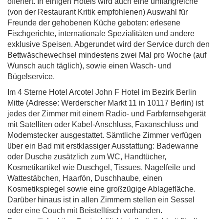
offeriert. In einigen Hotels wird auch eine umfangreiche
(von der Restaurant Kritik empfohlenen) Auswahl für
Freunde der gehobenen Küche geboten: erlesene
Fischgerichte, internationale Spezialitäten und andere
exklusive Speisen. Abgerundet wird der Service durch den
Bettwäschewechsel mindestens zwei Mal pro Woche (auf
Wunsch auch täglich), sowie einen Wasch- und
Bügelservice.
Im 4 Sterne Hotel Arcotel John F Hotel im Bezirk Berlin
Mitte (Adresse: Werderscher Markt 11 in 10117 Berlin) ist
jedes der Zimmer mit einem Radio- und Farbfernsehgerät
mit Satelliten oder Kabel-Anschluss, Faxanschluss und
Modemstecker ausgestattet. Sämtliche Zimmer verfügen
über ein Bad mit erstklassiger Ausstattung: Badewanne
oder Dusche zusätzlich zum WC, Handtücher,
Kosmetikartikel wie Duschgel, Tissues, Nagelfeile und
Wattestäbchen, Haarfön, Duschhaube, einen
Kosmetikspiegel sowie eine großzügige Ablagefläche.
Darüber hinaus ist in allen Zimmern stellen ein Sessel
oder eine Couch mit Beistelltisch vorhanden.