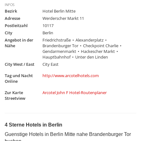
INFOS
Bezirk
Hotel Berlin Mitte
Adresse
Werderscher Markt 11
Postleitzahl
10117
City
Berlin
Angebot in der
Friedrichstraße
Alexanderplatz
Nähe
Brandenburger Tor
Checkpoint Charlie
Gendarmenmarkt
Hackescher Markt
Hauptbahnhof
Unter den Linden
City West / East
City East
Tag und Nacht
http://www.arcotelhotels.com
Online
Zur Karte
Arcotel John F Hotel-Routenplaner
Streetview
4 Sterne Hotels in Berlin
Guenstige Hotels in Berlin Mitte nahe Brandenburger Tor