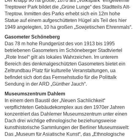
Der knapp 90 ha große, 1876 als „Volkspark“ eingeweihte
Treptower Park bildet die „Grüne Lunge“ des Stadtteils Alt-
Treptow. Inmitten des Parks erhebt sich ein 12m hohe
Statue auf einem aufgeschütteten Hügel als Teil des hier
1949 angelegten, 10 ha großen „Sowjetischen Ehrenmals“.
Gasometer Schöneberg
Das 78 m hohe Rundgerüst des von 1913 bis 1995
betriebenen Gasometers im Schöneberger Stadtviertel
„Rote Insel“ gilt als lokales Wahrzeichen. Im unterem
Bereich des denkmalgeschützten Gasometers bietet ein
Zeltrundbau Platz für kulturelle Veranstaltungen, ua
befindet sich dort das Fernsehstudio für die Polittalk
Sendung in der ARD „Günther Jauch“.
Museumszentrum Dahlem
In einem dem Baustil der „Neuen Sachlichkeit“
verpflichteten Gebäudekomplex aus den 1970er Jahren
konzentriert das Dahlemer Museumszentrum unter einen
Dach drei wichtige ethnologische beziehungsweise
kunsthistorische Sammlungen der Berliner Museumswelt:
Das „Museum für Asiatische Kunst“, das „Ethnologische