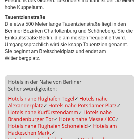
Friedrichs des Großen. Besonders markant ist der 50 Meter
hohe Kuppelturm.
Tauentzienstraße
Die etwa 500 Meter lange Tauentzienstraße liegt in den
Berliner Bezirken Charlottenburg und Schöneberg. Sie die
Einkaufsstraße Berlin, die am meisten frequentiert wird.
Umgangssprachlich wird sie knapp Tauentzien genannt.
Sie beginnt am Breitscheidplatz und endet am
Wittenbergplatz.
Hotels in der Nähe von Berliner
Sehenswürdigkeiten:
Hotels nahe Flughafen Tegel
✓
Hotels nahe
Alexanderplatz
✓
Hotels nahe Potsdamer Platz
✓
Hotels nahe Kurfürstendamm
✓
Hotels nahe
Brandenburger Tor
✓
Hotels nahe Messe / ICC
✓
Hotels nahe Flughafen Schönefeld
✓
Hotels am
Hackeschen Markt
✓