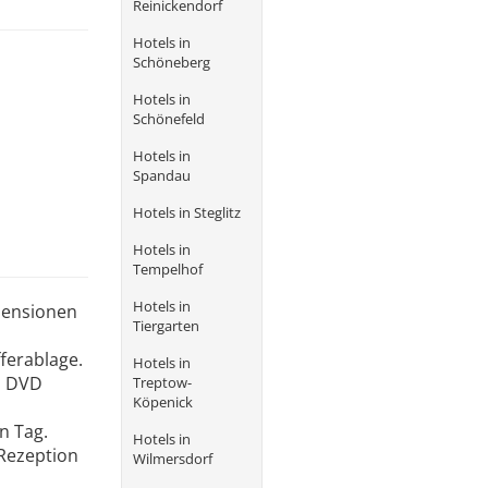
Reinickendorf
Hotels in
Schöneberg
Hotels in
Schönefeld
Hotels in
Spandau
Hotels in Steglitz
Hotels in
Tempelhof
Hotels in
Pensionen
Tiergarten
ferablage.
Hotels in
, DVD
Treptow-
Köpenick
n Tag.
Hotels in
 Rezeption
Wilmersdorf