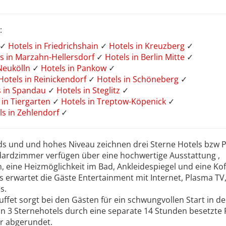
:
✓
Hotels in Friedrichshain
✓
Hotels in Kreuzberg
✓
s in Marzahn-Hellersdorf
✓
Hotels in Berlin Mitte
✓
 Neukölln
✓
Hotels in Pankow
✓
Hotels in Reinickendorf
✓
Hotels in Schöneberg
✓
s in Spandau
✓
Hotels in Steglitz
✓
 in Tiergarten
✓
Hotels in Treptow-Köpenick
✓
ls in Zehlendorf
✓
rds und und hohes Niveau zeichnen drei Sterne Hotels bzw 
dardzimmer verfügen über eine hochwertige Ausstattung ,
 eine Heizmöglichkeit im Bad, Ankleidespiegel und eine Kof
s erwartet die Gäste Entertainment mit Internet, Plasma TV
s.
uffet sorgt bei den Gästen für ein schwungvollen Start in de
 in 3 Sternehotels durch eine separate 14 Stunden besetzte
er abgerundet.