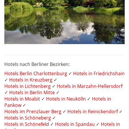
Hotels nach Berliner Bezirken:
Hotels Berlin Charlottenburg
✓
Hotels in Friedrichshain
✓
Hotels in Kreuzberg
✓
Hotels in Lichtenberg
✓
Hotels in Marzahn-Hellersdorf
✓
Hotels in Berlin Mitte
✓
Hotels in Moabit
✓
Hotels in Neukölln
✓
Hotels in
Pankow
✓
Hotels im Prenzlauer Berg
✓
Hotels in Reinickendorf
✓
Hotels in Schöneberg
✓
Hotels in Schönefeld
✓
Hotels in Spandau
✓
Hotels in