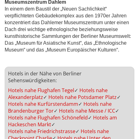
Museumszentrum Dahlem
In einem dem Baustil der „Neuen Sachlichkeit“
verpflichteten Gebäudekomplex aus den 1970er Jahren
konzentriert das Dahlemer Museumszentrum unter einen
Dach drei wichtige ethnologische beziehungsweise
kunsthistorische Sammlungen der Berliner Museumswelt:
Das „Museum für Asiatische Kunst“, das „Ethnologische
Museum“ und das „Museum Europäischer Kulturen“.
Hotels in der Nähe von Berliner
Sehenswürdigkeiten:
Hotels nahe Flughafen Tegel
✓
Hotels nahe
Alexanderplatz
✓
Hotels nahe Potsdamer Platz
✓
Hotels nahe Kurfürstendamm
✓
Hotels nahe
Brandenburger Tor
✓
Hotels nahe Messe / ICC
✓
Hotels nahe Flughafen Schönefeld
✓
Hotels am
Hackeschen Markt
✓
Hotels nahe Friedrichstrasse
✓
Hotels nahe
Checkpoint Charlie
✓
Hotels nahe Unter den