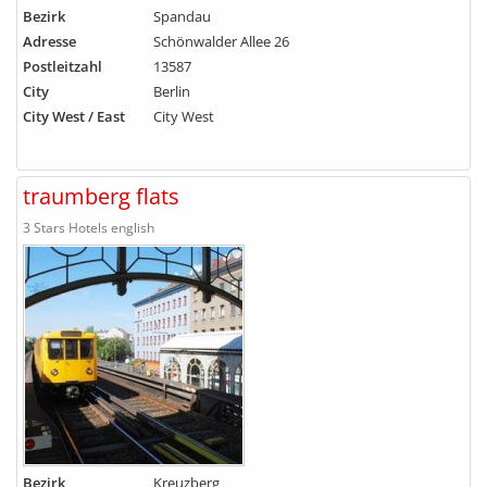
Bezirk
Spandau
Adresse
Schönwalder Allee 26
Postleitzahl
13587
City
Berlin
City West / East
City West
traumberg flats
3 Stars Hotels english
Bezirk
Kreuzberg