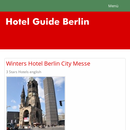
Menü
Winters Hotel Berlin City Messe
3 Stars Hotels english