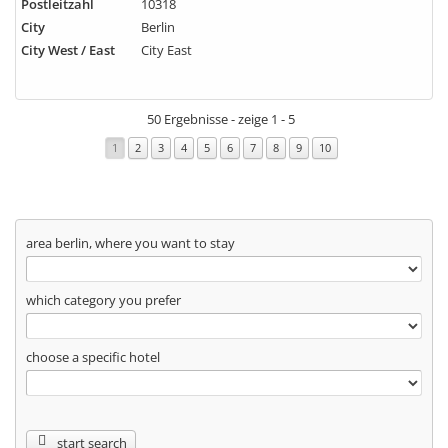
Postleitzahl
10318
City
Berlin
City West / East
City East
50 Ergebnisse - zeige 1 - 5
1
2
3
4
5
6
7
8
9
10
area berlin, where you want to stay
which category you prefer
choose a specific hotel
start search