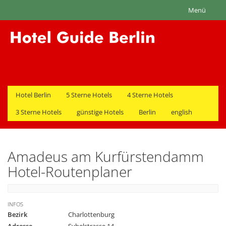
Menü
Hotel Berlin
5 Sterne Hotels
4 Sterne Hotels
3 Sterne Hotels
günstige Hotels
Berlin
english
Amadeus am Kurfürstendamm
Hotel-Routenplaner
INFOS
Bezirk
Charlottenburg