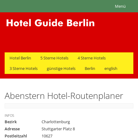
Menü
Hotel Berlin
5 Sterne Hotels
4 Sterne Hotels
3 Sterne Hotels
günstige Hotels
Berlin
english
Abenstern Hotel-Routenplaner
INFOS
Bezirk
Charlottenburg
Adresse
Stuttgarter Platz 8
Postleitzahl
10627